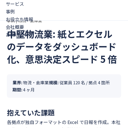
サービス
事例
お役立ち情報
事例 | 物流・倉庫業
会社概要
中堅物流業: 紙とエクセル
お問い合わせ
のデータをダッシュボード
化、意思決定スピード 5 倍
業界:
物流・倉庫業
規模:
従業員 120 名 / 拠点 4 箇所
期間:
4 ヶ月
抱えていた課題
各拠点が独自フォーマットの Excel で日報を作成。本社