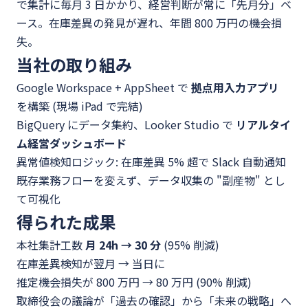
で集計に毎月 3 日かかり、経営判断が常に「先月分」ベ
ース。在庫差異の発見が遅れ、年間 800 万円の機会損
失。
当社の取り組み
Google Workspace + AppSheet で
拠点用入力アプリ
を構築 (現場 iPad で完結)
BigQuery にデータ集約、Looker Studio で
リアルタイ
ム経営ダッシュボード
異常値検知ロジック: 在庫差異 5% 超で Slack 自動通知
既存業務フローを変えず、データ収集の "副産物" とし
て可視化
得られた成果
本社集計工数
月 24h → 30 分
(95% 削減)
在庫差異検知が翌月 → 当日に
推定機会損失が 800 万円 → 80 万円 (90% 削減)
取締役会の議論が「過去の確認」から「未来の戦略」へ